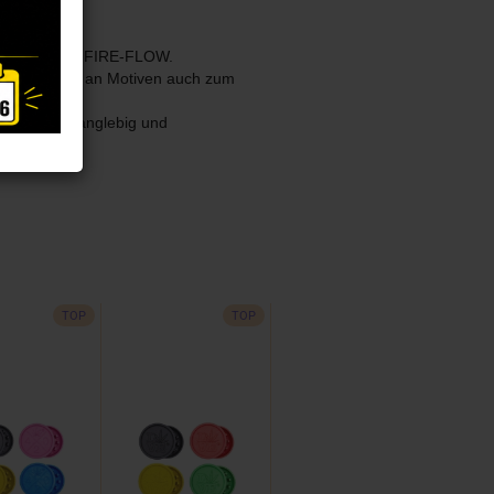
 Designer von FIRE-FLOW.
iner Vielzahl an Motiven auch zum
en Grinder langlebig und
TOP
TOP