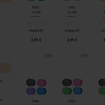
FIRE-
FIRE-
FLOW
FLOW
Hemp -
Hemp -
H
Grinder
Grinder
G
420 Alien
420 Heart
42
Ungeprüft
Ungeprüft
Un
3,95 €
3,95 €
3
TOP
TOP
er
er
FIRE-
FIRE-