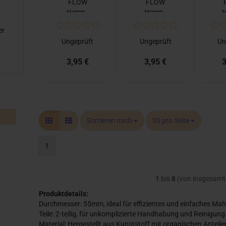
FLOW
FLOW
Hemp -
Hemp -
H
Grinder
Grinder
G
er
Bad
High as
Ungeprüft
Ungeprüft
Un
Bitches
Fuck
M
3,95 €
3,95 €
3
Sortieren nach
pro Seite
Sortieren nach
30 pro Seite
1
1
bis
8
(von insgesam
Produktdetails:
Durchmesser: 55mm, ideal für effizientes und einfaches Mah
Teile: 2-teilig, für unkomplizierte Handhabung und Reinigung
Material: Hergestellt aus Kunststoff mit organischen Anteil