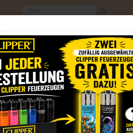
Suche...
:
Clipper Zubehör
Weitere
CLIPPER - NEWSLET
»
»
»
Startseite
Grinder
Fire -Flow
Hemp - Grinder
HEMP - GRIN
3D-DESIGN HEMP - GRINDER 