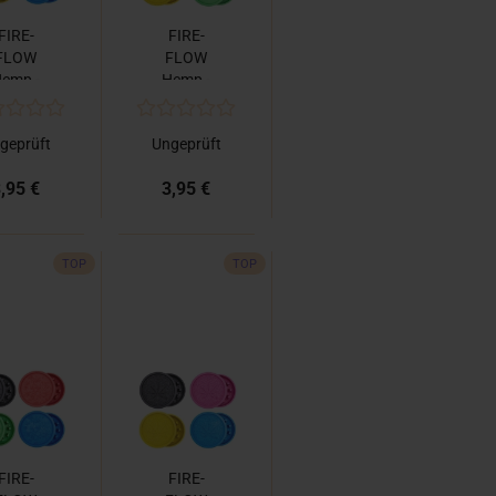
FIRE-
FIRE-
FLOW
FLOW
emp -
Hemp -
rinder
Grinder
0 Logo
420 Love
geprüft
Ungeprüft
,95 €
3,95 €
TOP
TOP
FIRE-
FIRE-