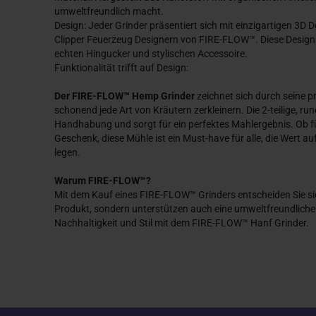
umweltfreundlich macht.
Design: Jeder Grinder präsentiert sich mit einzigartigen 3D 
Clipper Feuerzeug Designern von FIRE-FLOW™. Diese Design
echten Hingucker und stylischen Accessoire.
Funktionalität trifft auf Design:
Der FIRE-FLOW™ Hemp Grinder
zeichnet sich durch seine p
schonend jede Art von Kräutern zerkleinern. Die 2-teilige, r
Handhabung und sorgt für ein perfektes Mahlergebnis. Ob f
Geschenk, diese Mühle ist ein Must-have für alle, die Wert au
legen.
Warum FIRE-FLOW™?
Mit dem Kauf eines FIRE-FLOW™ Grinders entscheiden Sie sic
Produkt, sondern unterstützen auch eine umweltfreundliche 
Nachhaltigkeit und Stil mit dem FIRE-FLOW™ Hanf Grinder.