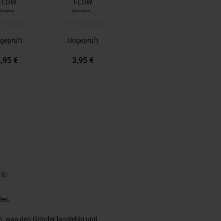
FLOW
FLOW
emp -
Hemp -
rinder
Grinder
THC
Trance
geprüft
Ungeprüft
olecule
Leaf
,95 €
3,95 €
t
8
)
len.
.
en, was den Grinder langlebig und