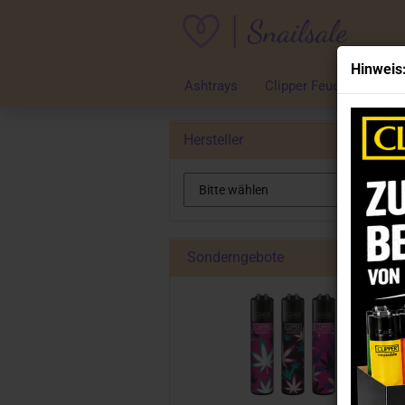
Hinweis
Ashtrays
Clipper Feuerzeuge
Hersteller
Sonderngebote