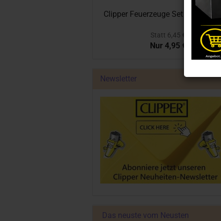
Clipper Feuerzeuge Set Pink Leav
Statt 6,45 €
Nur 4,95 €
Newsletter
Das neuste vom Neusten