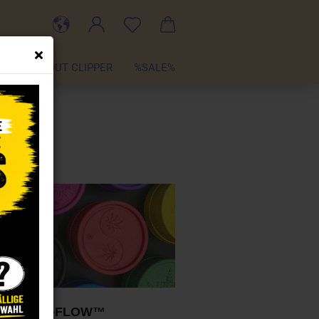
TER
ABOUT CLIPPER
%SALE%
DER
VON FIRE-FLOW™