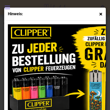
Hinweis:
Clipper Feuerzeuge Set 2 Translucent Branded
(Art.Nr.:
CL100725
)