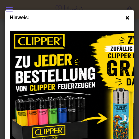
Hinweis:
Clipper Feuerzeuge Set 420 Anatomy
(Art.Nr.:
CL102087
)