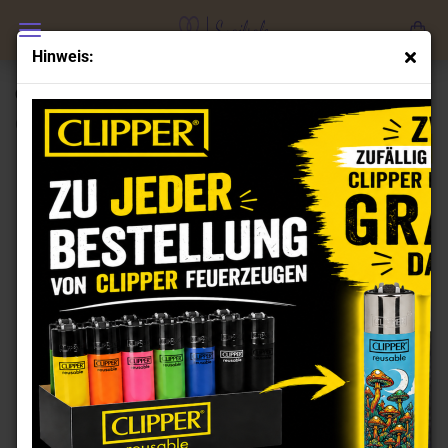
Hinweis:
Clipper Feuerzeuge Set 5 gegen Willi
(Art.Nr.:
CL101903
)