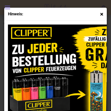
Hinweis:
Clipper Feuerzeuge Set Adult 3
(Art.Nr.:
CL101147
)