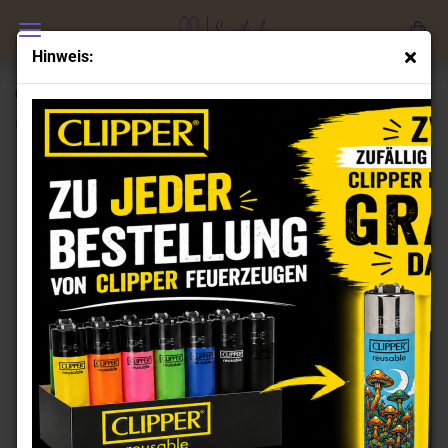
Hinweis:
Clipper Feuerzeuge Set Astronauten 2
(Art.Nr.:
CL100730
)