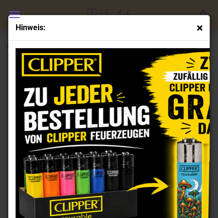
Hinweis:
Clipper Feuerzeuge Set Ataque
(Art.Nr.:
CL100188
)