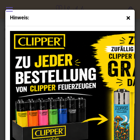
Hinweis:
Clipper Feuerzeuge Set Catz 3
(Art.Nr.:
CL101792
)