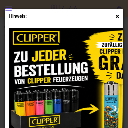
Hinweis:
Clipper Feuerzeuge Set Catz
(Art.Nr.:
CL101621
)