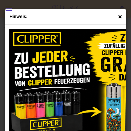
Hinweis:
Clipper Feuerzeuge Set Don't Look
(Art.Nr.:
CL102071
)