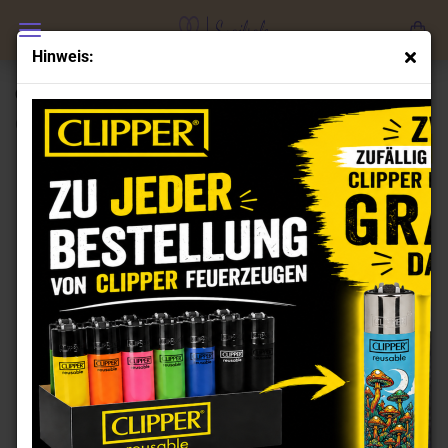
Hinweis:
Clipper Feuerzeuge Set Fat Animals
(Art.Nr.:
CL100059
)