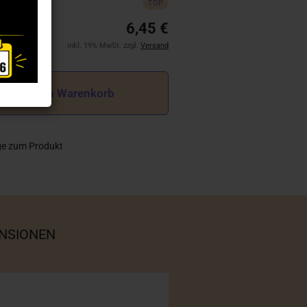
TOP
6,45 €
inkl. 19% MwSt. zzgl.
Versand
In den Warenkorb
ge zum Produkt
NSIONEN