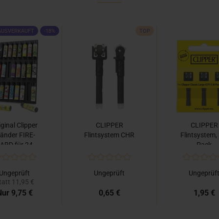
AUSVERKAUFT
-18%
TOP
iginal Clipper
CLIPPER
CLIPPER
tänder FIRE-
Flintsystem CHR
Flintsystem,
ARD für 24...
Pack
Ungeprüft
Ungeprüft
Ungeprüf
tatt 11,95 €
ur 9,75 €
0,65 €
1,95 €