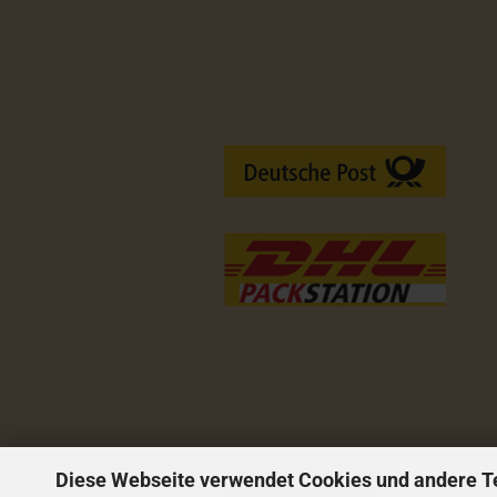
Versandarten
Diese Webseite verwendet Cookies und andere T
Vertrag widerrufen