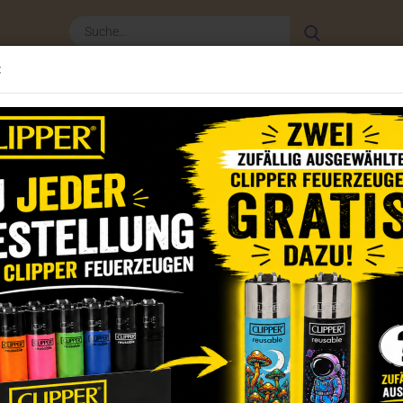
Suche...
:
Clipper Zubehör
Weitere
CLIPPER - NEWSLET
»
per Feuerzeuge 2024
Clipper Feuerzeuge Set Foody Animals
(Art.Nr.
Cli
Set
Lagerb
Ihre