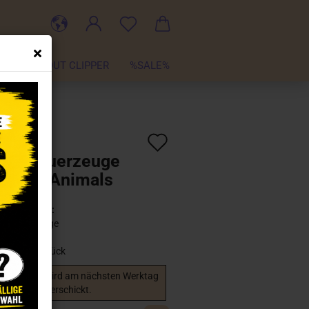
TER
ABOUT CLIPPER
%SALE%
Auf
:
CL101842
)
pper Feuerzeuge
den
 Foody Animals
Merkzettel
Lieferzeit:
2 - 3 Tage
estand:
3
Stück
 Bestellung wird am nächsten Werktag
verschickt.