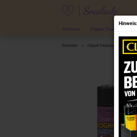
Hinweis
Ashtrays
Clipper Feuerzeuge
»
»
Startseite
Clipper Feuerzeuge
Clip