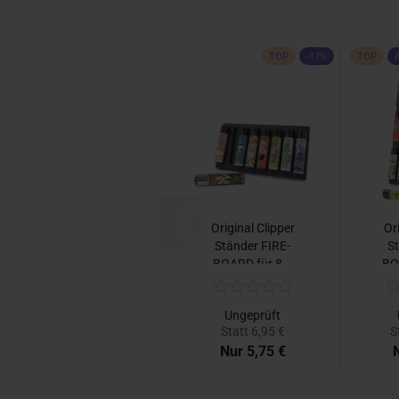
TOP
-17%
TOP
Original Clipper
Or
Ständer FIRE-
S
BOARD für 8...
BO
Ungeprüft
Statt 6,95 €
S
Nur 5,75 €
N