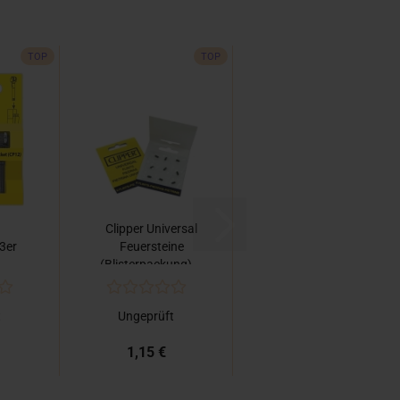
TOP
TOP
Clipper Universal
 3er
Feuersteine
(Blisterpackung)...
t
Ungeprüft
1,15 €