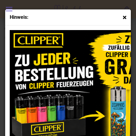
Hinweis:
Clipper Feuerzeuge Set Graffiti Leaves
(Art.Nr.:
CL101362
)