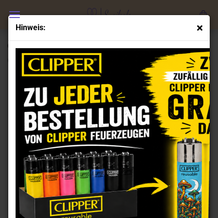
Hinweis:
Clipper Feuerzeuge Set Magic is Everywhere
(Art.Nr.:
CL101418
)