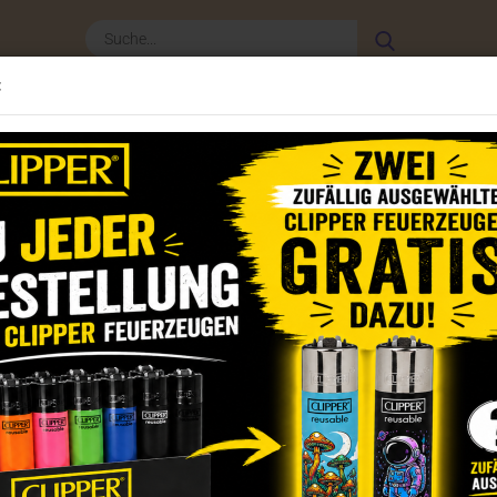
Suche...
:
Clipper Zubehör
Weitere
CLIPPER - NEWSLET
»
per Feuerzeuge 2024
Clipper Feuerzeuge Set Neon Leaves
(Art.Nr.
Cli
Set
Dieser
Artik