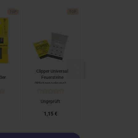
TOP
TOP
Clipper Universal
 3er
Feuersteine
(Blisterpackung)...
t
Ungeprüft
1,15 €