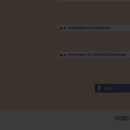
Herstellerinformationen
Importeur/EU-Wirtschaftsakteur: -
teilen
WIRD