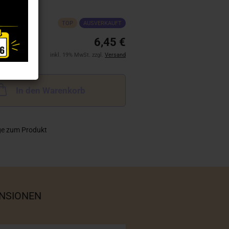
TOP
AUSVERKAUFT
6,45 €
inkl. 19% MwSt. zzgl.
Versand
In den Warenkorb
ge zum Produkt
NSIONEN