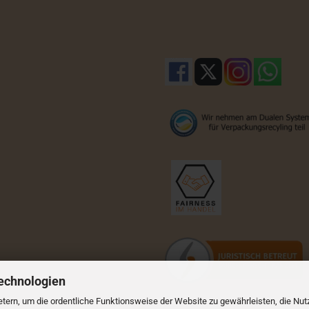
echnologien
tern, um die ordentliche Funktionsweise der Website zu gewährleisten, die Nu