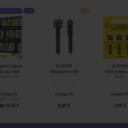
AUSVERKAUFT
-18%
TOP
iginal Clipper
CLIPPER
CLIPPER
tänder FIRE-
Flintsystem CHR
Flintsystem,
ARD für 24...
Pack
Ungeprüft
Ungeprüft
Ungeprüf
tatt 11,95 €
ur 9,75 €
0,65 €
1,95 €