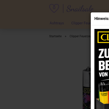
Hinweis
Ashtrays
Clipper Feuerzeuge
»
»
Startseite
Clipper Feuerzeuge
Clip