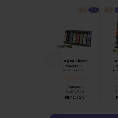
TOP
-17%
TOP
Original Clipper
Or
Ständer FIRE-
S
BOARD für 8...
BO
Ungeprüft
Statt 6,95 €
S
Nur 5,75 €
N