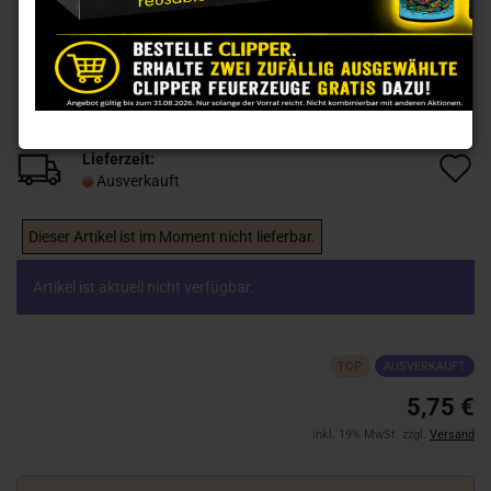
Lieferzeit:
A
Ausverkauft
d
M
Dieser Artikel ist im Moment nicht lieferbar.
Artikel ist aktuell nicht verfügbar.
TOP
AUSVERKAUFT
5,75 €
inkl. 19% MwSt. zzgl.
Versand