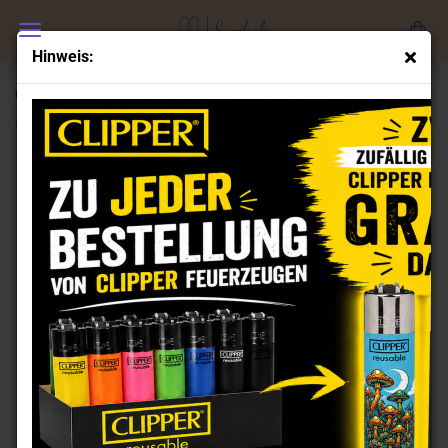
Hinweis:
Clipper Feuerzeuge Set Pinguine 2
(Art.Nr.:
CL100312
)