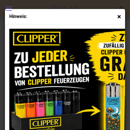
Hinweis:
Clipper Feuerzeuge Set Slogan 666
(Art.Nr.:
CL101685
)