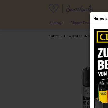
Hinweis
Ashtrays
Clipper Feuerzeuge
»
»
Startseite
Clipper Feuerzeuge
Clip