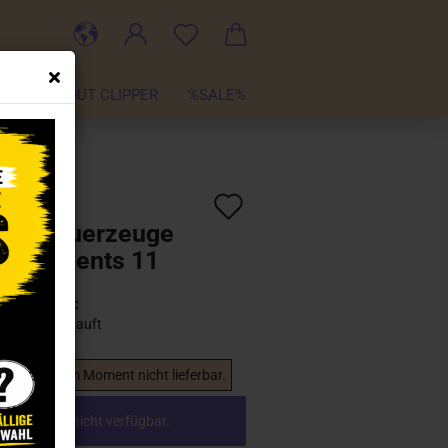
TER
ABOUT CLIPPER
%SALE%
Auf
:
CL101393
)
pper Feuerzeuge
den
 Statements 11
Merkzettel
Lieferzeit:
Ausverkauft
 Artikel ist im Moment nicht lieferbar.
el ist aktuell nicht verfügbar.