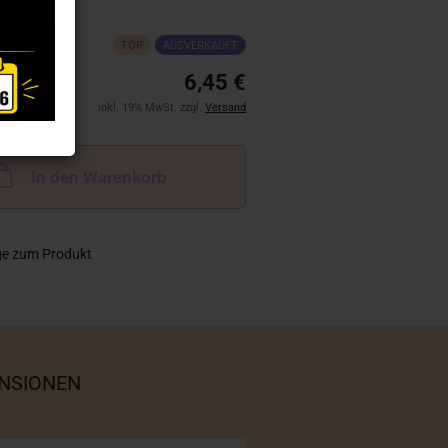
TOP
AUSVERKAUFT
6,45 €
inkl. 19% MwSt. zzgl.
Versand
In den Warenkorb
ge zum Produkt
NSIONEN