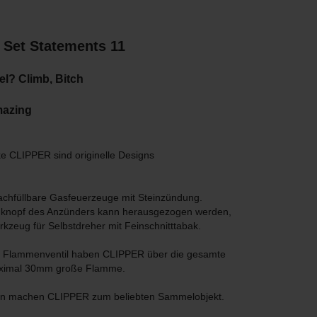
 Set Statements 11
el? Climb, Bitch
mazing
 CLIPPER sind originelle Designs
chfüllbare Gasfeuerzeuge mit Steinzündung.
knopf des Anzünders kann herausgezogen werden,
rkzeug für Selbstdreher mit Feinschnitttabak.
de Flammenventil haben CLIPPER über die gesamte
aximal 30mm große Flamme.
en machen CLIPPER zum beliebten Sammelobjekt.