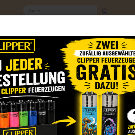
Suche...
:
Clipper Zubehör
Weitere
CLIPPER - NEWSLET
»
per Feuerzeuge 2023
Clipper Feuerzeuge Set Statements 11
(Art.Nr.
Cli
Set
Dieser
Artik