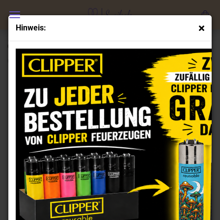
Hinweis:
Clipper Feuerzeuge Set Trippy 5
(Art.Nr.:
CL101883
)