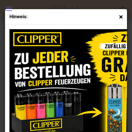
Hinweis:
Clipper Feuerzeuge Set Trouble Mascots
(Art.Nr.:
CL100054
)