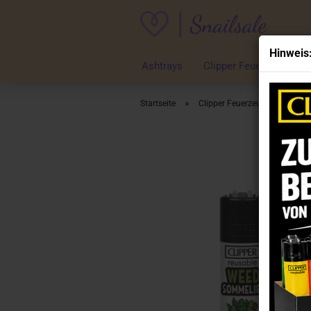
Hinweis
Ashtrays
Clipper Feuerzeuge
»
»
Startseite
Clipper Feuerzeuge
Clip