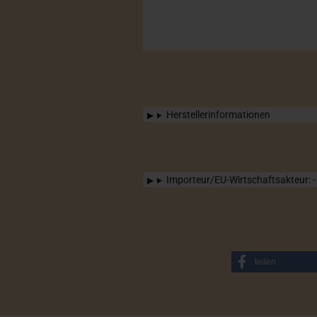
Herstellerinformationen
Importeur/EU-Wirtschaftsakteur: -
teilen