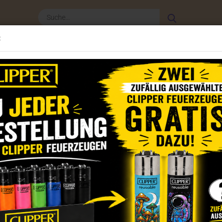
Suche...
:
Clipper Zubehör
Weitere
CLIPPER - NEWSLET
»
per Feuerzeuge 2022
Clipper Feuerzeuge Set Weed Slogan 10
(Art.Nr.
Cli
Set
Dieser
Artik