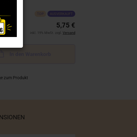
TOP
AUSVERKAUFT
5,75 €
inkl. 19% MwSt. zzgl.
Versand
In den Warenkorb
ge zum Produkt
NSIONEN