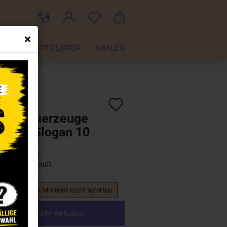
TER
ABOUT CLIPPER
%SALE%
Auf
:
CL100796
)
pper Feuerzeuge
den
 Weed Slogan 10
Merkzettel
Lieferzeit:
Ausverkauft
 Artikel ist im Moment nicht lieferbar.
el ist aktuell nicht verfügbar.