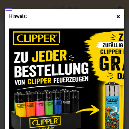
Hinweis:
Clipper Feuerzeuge Set Weed Status
(Art.Nr.:
CL101935
)