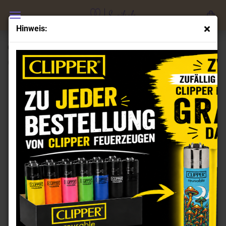
Hinweis:
Clipper Feuerzeuge Set Zoo Party
(Art.Nr.:
CL101579
)