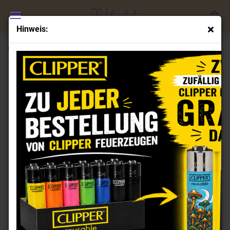
Hinweis:
Clipper Feuerzeuge Set Think Green
(Art.Nr.:
CL101589
)