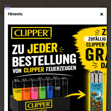
Hinweis:
Clipper Micro Feuerzeuge Set World Charms
(Art.Nr.:
CL101157
)