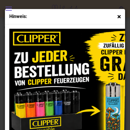
Hinweis:
Clipper Minitube Feuerzeug Grow
(Art.Nr.:
CL102024
)