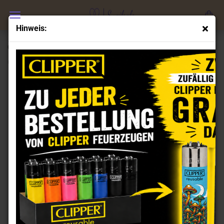
Hinweis:
Clipper Feuerzeuge Set Triple Gradient
(Art.Nr.:
CL100537
)