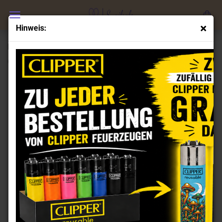
Hinweis:
FIRE-FLOW Icy Pearl Grinder 420 Love
(Art.Nr.:
GR100051
)