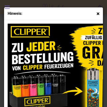
Hinweis:
CLIPPER FEUERZEUGE SETS
Regelmäßig wechselnde Clipper Feuerzeuge mit den
neuesten Motiven nach Erscheinungsjahr gibt es nur bei
uns.
Über 2000 Kunden lieben unsere Clipper Sets und unseren
Service !
Clipper Feuerzeuge 2021
Clipper Feuerzeuge 2022
Clipper Feuerzeuge 2023
Clipper Feuerzeuge 2024
Clipper Feuerzeuge 2025
Clipper Feuerzeuge 2026