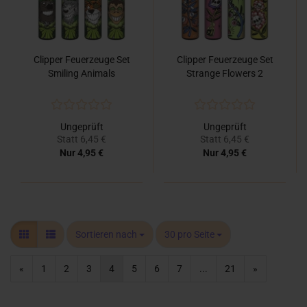
Clipper Feuerzeuge Set
Clipper Feuerzeuge Set
Smiling Animals
Strange Flowers 2
Ungeprüft
Ungeprüft
Statt 6,45 €
Statt 6,45 €
Nur 4,95 €
Nur 4,95 €
Sortieren nach
pro Seite
Sortieren nach
30 pro Seite
«
1
2
3
4
5
6
7
...
21
»